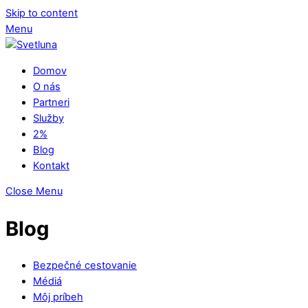
Skip to content
Menu
Domov
O nás
Partneri
Služby
2%
Blog
Kontakt
Close Menu
Blog
Bezpečné cestovanie
Médiá
Môj príbeh