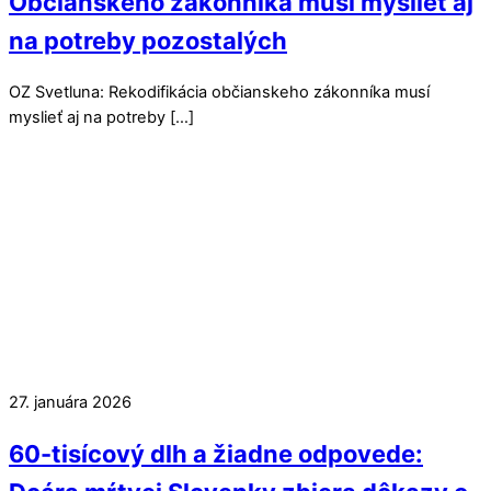
Občianskeho zákonníka musí myslieť aj
na potreby pozostalých
OZ Svetluna: Rekodifikácia občianskeho zákonníka musí
myslieť aj na potreby […]
27. januára 2026
60-tisícový dlh a žiadne odpovede: