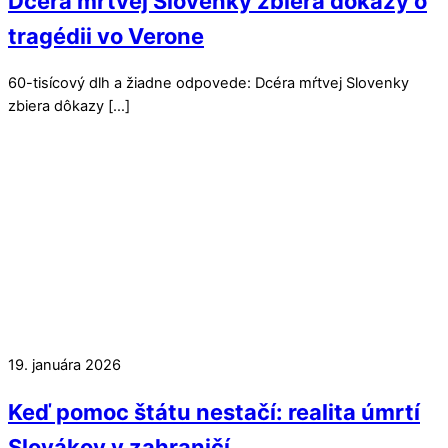
Dcéra mŕtvej Slovenky zbiera dôkazy o
tragédii vo Verone
60-tisícový dlh a žiadne odpovede: Dcéra mŕtvej Slovenky
zbiera dôkazy […]
19. januára 2026
Keď pomoc štátu nestačí: realita úmrtí
Slovákov v zahraničí